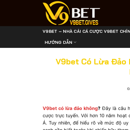
Bỏ
qua
nội
dung
V9BET – NHÀ CÁI CÁ CƯỢC V9BET CHÍ
HƯỚNG DẪN
V9bet Có Lừa Đảo 
Đ
V9bet có lừa đảo không
?
Đây là câu h
cược trực tuyến. Với hơn 10 năm hoạt
Á. Tuy nhiên, để hiểu rõ về mức độ uy 