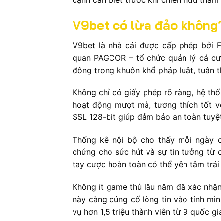
cạnh cần biết trước khi chiến hữu tham 
V9bet có lừa đảo không?
V9bet là nhà cái được cấp phép bởi F
quan PAGCOR – tổ chức quản lý cá cược
động trong khuôn khổ pháp luật, tuân t
Không chỉ có giấy phép rõ ràng, hệ th
hoạt động mượt mà, tương thích tốt v
SSL 128-bit giúp đảm bảo an toàn tuyệt
Thống kê nội bộ cho thấy mỗi ngày c
chứng cho sức hút và sự tin tưởng từ c
tay cược hoàn toàn có thể yên tâm trải
Không ít game thủ lâu năm đã xác nhận
này càng củng cố lòng tin vào tính mi
vụ hơn 1,5 triệu thành viên từ 9 quốc gi