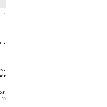
 số
h
 mà
hức
ite
soát
inh