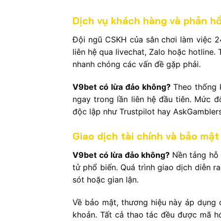
Dịch vụ khách hàng và phản h
Đội ngũ CSKH của sân chơi làm việc 24/
liên hệ qua livechat, Zalo hoặc hotline.
nhanh chóng các vấn đề gặp phải.
V9bet có lừa đảo không?
Theo thống 
ngay trong lần liên hệ đầu tiên. Mức đ
độc lập như Trustpilot hay AskGamblers
Giao dịch tài chính và bảo mật
V9bet có lừa đảo không?
Nền tảng hỗ 
tử phổ biến. Quá trình giao dịch diễn r
sót hoặc gian lận.
Về bảo mật, thương hiệu này áp dụng c
khoản. Tất cả thao tác đều được mã hó