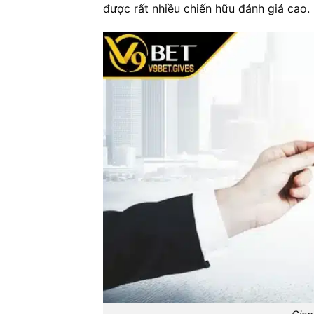
được rất nhiều chiến hữu đánh giá cao.