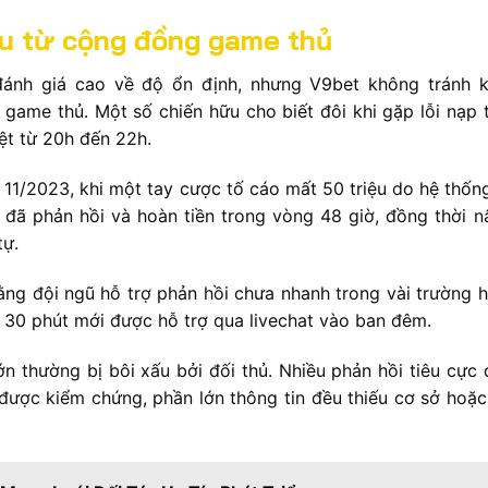
ều từ cộng đồng game thủ
ánh giá cao về độ ổn định, nhưng V9bet không tránh k
 game thủ. Một số chiến hữu cho biết đôi khi gặp lỗi nạp 
ệt từ 20h đến 22h.
g 11/2023, khi một tay cược tố cáo mất 50 triệu do hệ thốn
ó đã phản hồi và hoàn tiền trong vòng 48 giờ, đồng thời n
tự.
ằng đội ngũ hỗ trợ phản hồi chưa nhanh trong vài trường h
i 30 phút mới được hỗ trợ qua livechat vào ban đêm.
lớn thường bị bôi xấu bởi đối thủ. Nhiều phản hồi tiêu cực
được kiểm chứng, phần lớn thông tin đều thiếu cơ sở hoặc