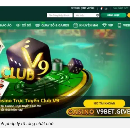
nh pháp lý rõ ràng chặt chẽ