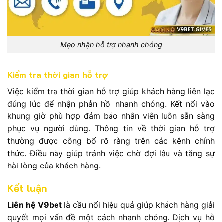
Mẹo nhận hỗ trợ nhanh chóng
Kiểm tra thời gian hỗ trợ
Việc kiểm tra thời gian hỗ trợ giúp khách hàng liên lạc
đúng lúc để nhận phản hồi nhanh chóng. Kết nối vào
khung giờ phù hợp đảm bảo nhân viên luôn sẵn sàng
phục vụ người dùng. Thông tin về thời gian hỗ trợ
thường được công bố rõ ràng trên các kênh chính
thức. Điều này giúp tránh việc chờ đợi lâu và tăng sự
hài lòng của khách hàng.
Kết luận
Liên hệ V9bet
là cầu nối hiệu quả giúp khách hàng giải
quyết mọi vấn đề một cách nhanh chóng. Dịch vụ hỗ