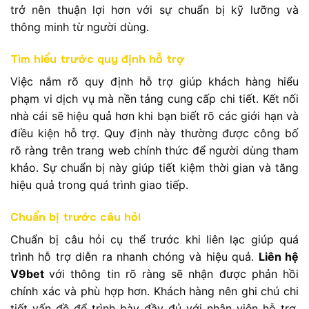
trở nên thuận lợi hơn với sự chuẩn bị kỹ lưỡng và
thông minh từ người dùng.
Tìm hiểu trước quy định hỗ trợ
Việc nắm rõ quy định hỗ trợ giúp khách hàng hiểu
phạm vi dịch vụ mà nền tảng cung cấp chi tiết. Kết nối
nhà cái sẽ hiệu quả hơn khi bạn biết rõ các giới hạn và
điều kiện hỗ trợ. Quy định này thường được công bố
rõ ràng trên trang web chính thức để người dùng tham
khảo. Sự chuẩn bị này giúp tiết kiệm thời gian và tăng
hiệu quả trong quá trình giao tiếp.
Chuẩn bị trước câu hỏi
Chuẩn bị câu hỏi cụ thể trước khi liên lạc giúp quá
trình hỗ trợ diễn ra nhanh chóng và hiệu quả.
Liên hệ
V9bet
với thông tin rõ ràng sẽ nhận được phản hồi
chính xác và phù hợp hơn. Khách hàng nên ghi chú chi
tiết vấn đề để trình bày đầy đủ với nhân viên hỗ trợ.