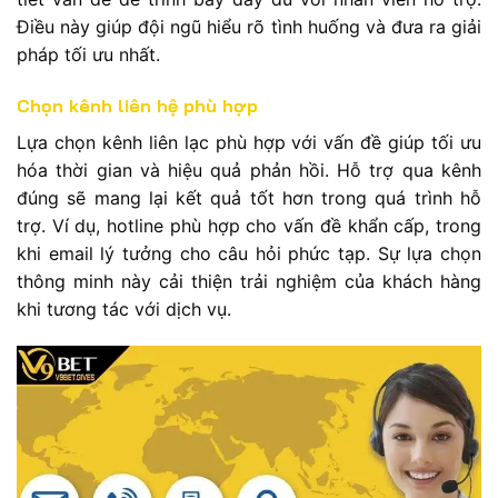
Điều này giúp đội ngũ hiểu rõ tình huống và đưa ra giải
pháp tối ưu nhất.
Chọn kênh liên hệ phù hợp
Lựa chọn kênh liên lạc phù hợp với vấn đề giúp tối ưu
hóa thời gian và hiệu quả phản hồi. Hỗ trợ qua kênh
đúng sẽ mang lại kết quả tốt hơn trong quá trình hỗ
trợ. Ví dụ, hotline phù hợp cho vấn đề khẩn cấp, trong
khi email lý tưởng cho câu hỏi phức tạp. Sự lựa chọn
thông minh này cải thiện trải nghiệm của khách hàng
khi tương tác với dịch vụ.