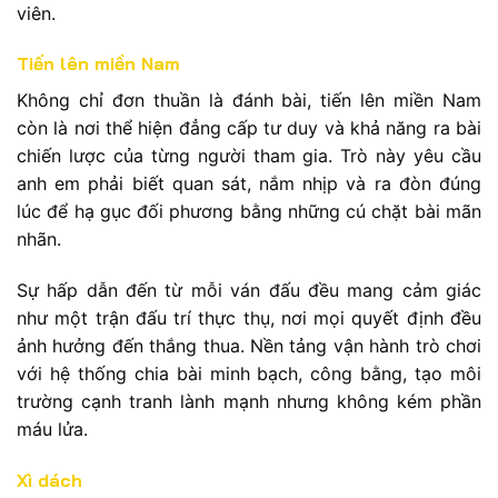
viên.
Tiến lên miền Nam
Không chỉ đơn thuần là đánh bài, tiến lên miền Nam
còn là nơi thể hiện đẳng cấp tư duy và khả năng ra bài
chiến lược của từng người tham gia. Trò này yêu cầu
anh em phải biết quan sát, nắm nhịp và ra đòn đúng
lúc để hạ gục đối phương bằng những cú chặt bài mãn
nhãn.
Sự hấp dẫn đến từ mỗi ván đấu đều mang cảm giác
như một trận đấu trí thực thụ, nơi mọi quyết định đều
ảnh hưởng đến thắng thua. Nền tảng vận hành trò chơi
với hệ thống chia bài minh bạch, công bằng, tạo môi
trường cạnh tranh lành mạnh nhưng không kém phần
máu lửa.
Xì dách