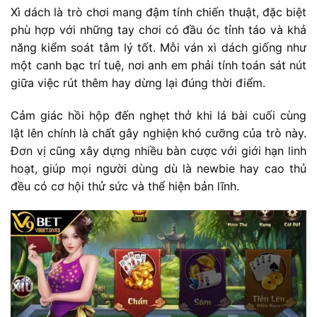
Xì dách là trò chơi mang đậm tính chiến thuật, đặc biệt
phù hợp với những tay chơi có đầu óc tỉnh táo và khả
năng kiểm soát tâm lý tốt. Mỗi ván xì dách giống như
một canh bạc trí tuệ, nơi anh em phải tính toán sát nút
giữa việc rút thêm hay dừng lại đúng thời điểm.
Cảm giác hồi hộp đến nghẹt thở khi lá bài cuối cùng
lật lên chính là chất gây nghiện khó cưỡng của trò này.
Đơn vị cũng xây dựng nhiều bàn cược với giới hạn linh
hoạt, giúp mọi người dùng dù là newbie hay cao thủ
đều có cơ hội thử sức và thể hiện bản lĩnh.