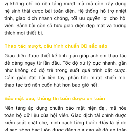
vị không chỉ có nền tảng mượt mà mà còn xây dựng
hệ sinh thái cược bài toàn diện. Hệ thống hỗ trợ nhiệt
tình, giao dịch nhanh chóng, tối ưu quyền lợi cho hội
viên. Sảnh bài còn sở hữu giao diện đẹp mắt và tương
thích mọi thiết bị.
Thao tác mượt, cấu hình chuẩn 3D sắc sảo
Giao diện được thiết kế tinh giản giúp anh em thao tác
dễ dàng ngay từ lần đầu. Tốc độ xử lý cực nhanh, gần
như không có độ trễ trong suốt quá trình đặt cược.
Cảm giác đặt bài liền tay, phản hồi mượt khiến mọi
thao tác trở nên cuốn hút hơn bao giờ hết.
Bảo mật cao, thông tin luôn được an toàn
Nền tảng áp dụng chuẩn bảo mật hiện đại, mã hóa
toàn bộ dữ liệu của hội viên. Giao dịch tài chính được
kiểm soát chặt chẽ, minh bạch từng bước. Đây là lý do
vì sao sòng bạc luôn được đánh giá cao về độ an toàn