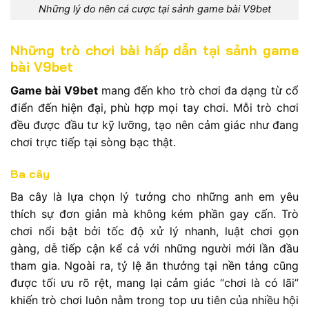
Những lý do nên cá cược tại sảnh game bài V9bet
Những trò chơi bài hấp dẫn tại sảnh game
bài V9bet
Game bài V9bet
mang đến kho trò chơi đa dạng từ cổ
điển đến hiện đại, phù hợp mọi tay chơi. Mỗi trò chơi
đều được đầu tư kỹ lưỡng, tạo nên cảm giác như đang
chơi trực tiếp tại sòng bạc thật.
Ba cây
Ba cây là lựa chọn lý tưởng cho những anh em yêu
thích sự đơn giản mà không kém phần gay cấn. Trò
chơi nổi bật bởi tốc độ xử lý nhanh, luật chơi gọn
gàng, dễ tiếp cận kể cả với những người mới lần đầu
tham gia. Ngoài ra, tỷ lệ ăn thưởng tại nền tảng cũng
được tối ưu rõ rệt, mang lại cảm giác “chơi là có lãi”
khiến trò chơi luôn nằm trong top ưu tiên của nhiều hội