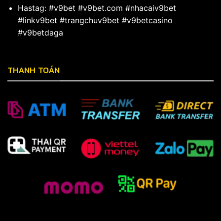
Hastag: #v9bet #v9bet.com #nhacaiv9bet
#linkv9bet #trangchuv9bet #v9betcasino
#v9betdaga
THANH TOÁN