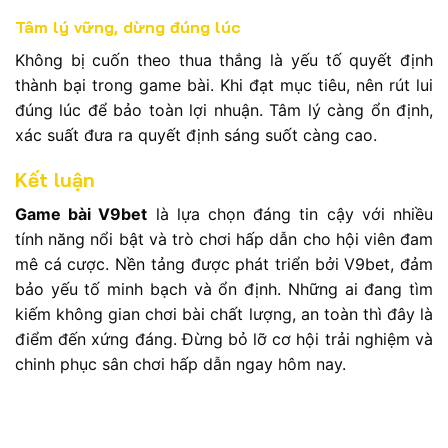
Tâm lý vững, dừng đúng lúc
Không bị cuốn theo thua thắng là yếu tố quyết định
thành bại trong game bài. Khi đạt mục tiêu, nên rút lui
đúng lúc để bảo toàn lợi nhuận. Tâm lý càng ổn định,
xác suất đưa ra quyết định sáng suốt càng cao.
Kết luận
Game bài V9bet
là lựa chọn đáng tin cậy với nhiều
tính năng nổi bật và trò chơi hấp dẫn cho hội viên đam
mê cá cược. Nền tảng được phát triển bởi V9bet, đảm
bảo yếu tố minh bạch và ổn định. Những ai đang tìm
kiếm không gian chơi bài chất lượng, an toàn thì đây là
điểm đến xứng đáng. Đừng bỏ lỡ cơ hội trải nghiệm và
chinh phục sân chơi hấp dẫn ngay hôm nay.