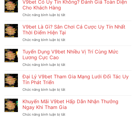
Giá
V9bet Có Uy Tín Không? Đánh Giá Toàn Diện
Hàng
Tham
V9bet
Đầu
Cho Khách Hàng
Gia
Chi
Của
Chức năng bình luận bị tắt
ở
Tiết
Các
V9bet
Và
Tay
Có
V9bet Là Gì? Sân Chơi Cá Cược Uy Tín Nhất
Những
Cược
Uy
Ưu
Thời Điểm Hiện Tại
Tín
Điểm
Chức năng bình luận bị tắt
ở
Không?
Nổi
V9bet
Đánh
Bật
Là
Tuyển Dụng V9bet Nhiều Vị Trí Cùng Mức
Giá
Nhất
Gì?
Toàn
Lương Cực Cao
Sân
Diện
Chức năng bình luận bị tắt
ở
Chơi
Cho
Tuyển
Cá
Khách
Dụng
Đại Lý V9bet Tham Gia Mạng Lưới Đối Tác Uy
Cược
Hàng
V9bet
Uy
Tín Phát Triển
Nhiều
Tín
Chức năng bình luận bị tắt
ở
Vị
Nhất
Đại
Trí
Thời
Lý
Khuyến Mãi V9bet Hấp Dẫn Nhận Thưởng
Cùng
Điểm
V9bet
Mức
Ngay Khi Tham Gia
Hiện
Tham
Lương
Tại
Chức năng bình luận bị tắt
ở
Gia
Cực
Khuyến
Mạng
Cao
Mãi
Lưới
V9bet
Đối
Hấp
Tác