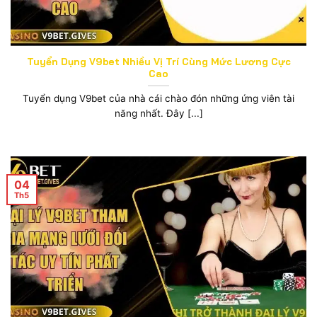
Tuyển Dụng V9bet Nhiều Vị Trí Cùng Mức Lương Cực
Cao
Tuyển dụng V9bet của nhà cái chào đón những ứng viên tài
năng nhất. Đây [...]
04
Th5