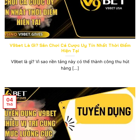
V9bet Là Gì? Sân Chơi Cá Cược Uy Tín Nhất Thời Điểm
Hiện Tại
V9bet là gì? Vì sao nền tảng này có thể thành công thu hút
hàng [...]
04
Th5