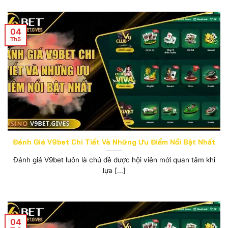
04
Th5
Đánh Giá V9bet Chi Tiết Và Những Ưu Điểm Nổi Bật Nhất
Đánh giá V9bet luôn là chủ đề được hội viên mới quan tâm khi
lựa [...]
04