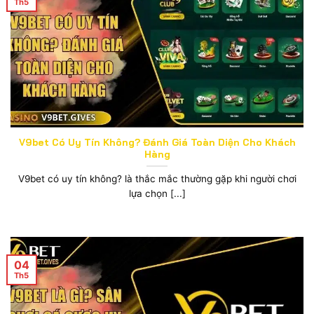
Th5
V9bet Có Uy Tín Không? Đánh Giá Toàn Diện Cho Khách
Hàng
V9bet có uy tín không? là thắc mắc thường gặp khi người chơi
lựa chọn [...]
04
Th5