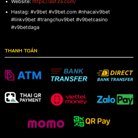
Website:
https://asf.za.com/
Hastag: #v9bet #v9bet.com #nhacaiv9bet
#linkv9bet #trangchuv9bet #v9betcasino
#v9betdaga
THANH TOÁN