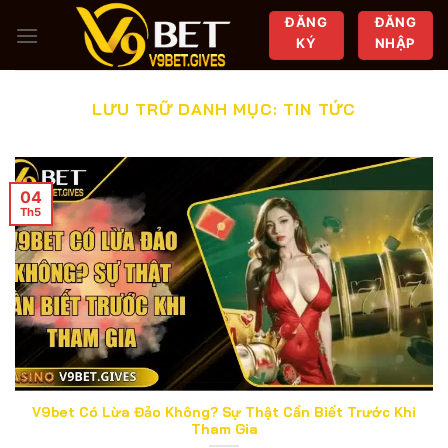
Bỏ
ĐĂNG
ĐĂNG
qua
KÝ
NHẬP
nội
dung
LƯU TRỮ DANH MỤC:
TIN TỨC
04
Th5
V9bet Có Lừa Đảo Không? Sự Thật Cần Biết Trước Khi
Tham Gia