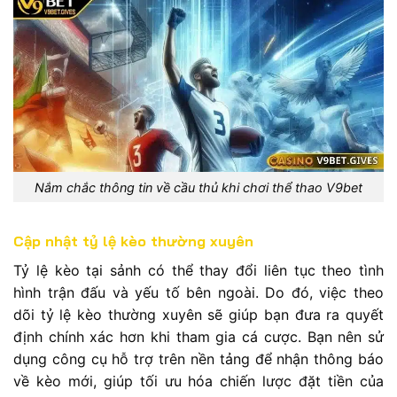
Nắm chắc thông tin về cầu thủ khi chơi thể thao V9bet
Cập nhật tỷ lệ kèo thường xuyên
Tỷ lệ kèo tại sảnh có thể thay đổi liên tục theo tình
hình trận đấu và yếu tố bên ngoài. Do đó, việc theo
dõi tỷ lệ kèo thường xuyên sẽ giúp bạn đưa ra quyết
định chính xác hơn khi tham gia cá cược. Bạn nên sử
dụng công cụ hỗ trợ trên nền tảng để nhận thông báo
về kèo mới, giúp tối ưu hóa chiến lược đặt tiền của