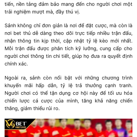
tiến, nền tảng đảm bảo mang đến cho người chơi một
trải nghiệm mượt mà, đầy thú vị.
Sảnh không chỉ đơn giản là nơi để đặt cược, mà còn là
nơi bet thủ dễ dàng theo dõi trực tiếp nhiều trận đấu,
nhận thông tin kịp thời, cập nhật tỷ lệ kèo mới nhất.
Mỗi trận đấu được phân tích kỹ lưỡng, cung cấp cho
người chơi thông tin chi tiết, giúp họ đưa ra quyết định
chính xác.
Ngoài ra, sảnh còn nổi bật với những chương trình
khuyến mãi hấp dẫn, tỷ lệ trả thưởng cạnh tranh.
Người chơi có thể tận dụng cơ hội này để tối ưu hóa
chiến lược cá cược của mình, tăng khả năng chiến
thắng, giảm thiểu rủi ro.