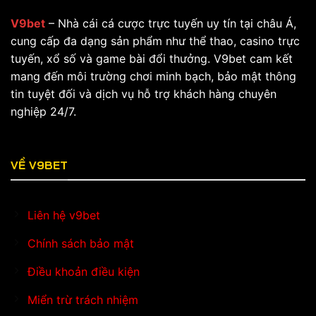
V9bet
– Nhà cái cá cược trực tuyến uy tín tại châu Á,
cung cấp đa dạng sản phẩm như thể thao, casino trực
tuyến, xổ số và game bài đổi thưởng. V9bet cam kết
mang đến môi trường chơi minh bạch, bảo mật thông
tin tuyệt đối và dịch vụ hỗ trợ khách hàng chuyên
nghiệp 24/7.
VỀ V9BET
Liên hệ v9bet
Chính sách bảo mật
Điều khoản điều kiện
Miển trừ trách nhiệm