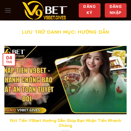
Bỏ
ĐĂNG
ĐĂNG
qua
KÝ
NHẬP
nội
dung
LƯU TRỮ DANH MỤC:
HƯỚNG DẪN
04
Th5
Rút Tiền V9bet Hướng Dẫn Giúp Bạn Nhận Tiền Nhanh
Chóng