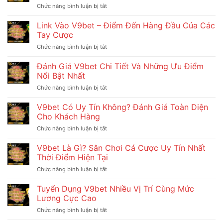
Chức năng bình luận bị tắt
ở
V9bet
Có
Link Vào V9bet – Điểm Đến Hàng Đầu Của Các
Lừa
Tay Cược
Đảo
Chức năng bình luận bị tắt
ở
Không?
Link
Sự
Vào
Đánh Giá V9bet Chi Tiết Và Những Ưu Điểm
Thật
V9bet
Cần
Nổi Bật Nhất
–
Biết
Chức năng bình luận bị tắt
ở
Điểm
Trước
Đánh
Đến
Khi
Giá
V9bet Có Uy Tín Không? Đánh Giá Toàn Diện
Hàng
Tham
V9bet
Đầu
Cho Khách Hàng
Gia
Chi
Của
Chức năng bình luận bị tắt
ở
Tiết
Các
V9bet
Và
Tay
Có
V9bet Là Gì? Sân Chơi Cá Cược Uy Tín Nhất
Những
Cược
Uy
Ưu
Thời Điểm Hiện Tại
Tín
Điểm
Chức năng bình luận bị tắt
ở
Không?
Nổi
V9bet
Đánh
Bật
Là
Tuyển Dụng V9bet Nhiều Vị Trí Cùng Mức
Giá
Nhất
Gì?
Toàn
Lương Cực Cao
Sân
Diện
Chức năng bình luận bị tắt
ở
Chơi
Cho
Tuyển
Cá
Khách