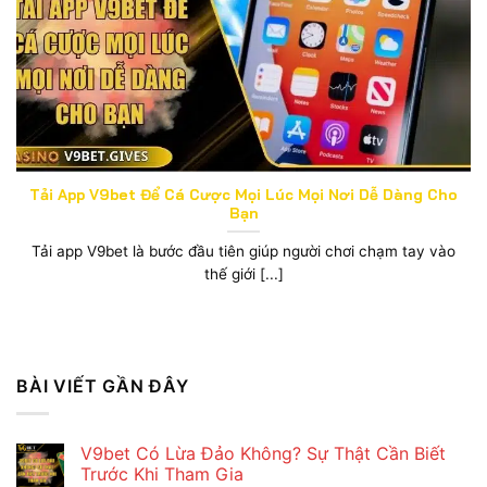
Tải App V9bet Để Cá Cược Mọi Lúc Mọi Nơi Dễ Dàng Cho
Bạn
Tải app V9bet là bước đầu tiên giúp người chơi chạm tay vào
thế giới [...]
BÀI VIẾT GẦN ĐÂY
V9bet Có Lừa Đảo Không? Sự Thật Cần Biết
Trước Khi Tham Gia