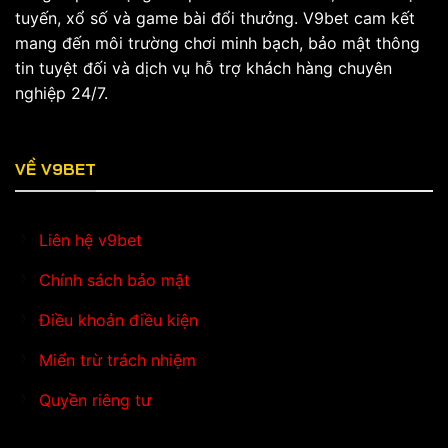
tuyến, xổ số và game bài đổi thưởng. V9bet cam kết
mang đến môi trường chơi minh bạch, bảo mật thông
tin tuyệt đối và dịch vụ hỗ trợ khách hàng chuyên
nghiệp 24/7.
VỀ V9BET
Liên hệ v9bet
Chính sách bảo mật
Điều khoản điều kiện
Miển trừ trách nhiệm
Quyền riêng tư