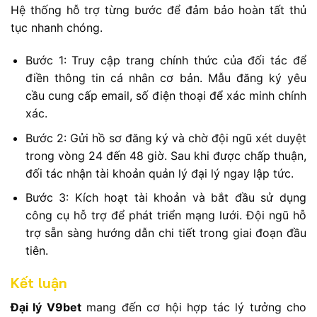
Hệ thống hỗ trợ từng bước để đảm bảo hoàn tất thủ
tục nhanh chóng.
Bước 1: Truy cập trang chính thức của đối tác để
điền thông tin cá nhân cơ bản. Mẫu đăng ký yêu
cầu cung cấp email, số điện thoại để xác minh chính
xác.
Bước 2: Gửi hồ sơ đăng ký và chờ đội ngũ xét duyệt
trong vòng 24 đến 48 giờ. Sau khi được chấp thuận,
đối tác nhận tài khoản quản lý đại lý ngay lập tức.
Bước 3: Kích hoạt tài khoản và bắt đầu sử dụng
công cụ hỗ trợ để phát triển mạng lưới. Đội ngũ hỗ
trợ sẵn sàng hướng dẫn chi tiết trong giai đoạn đầu
tiên.
Kết luận
Đại lý V9bet
mang đến cơ hội hợp tác lý tưởng cho