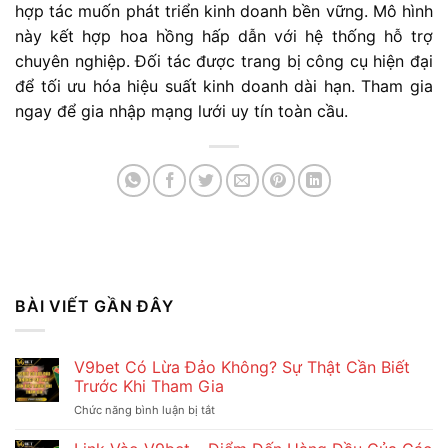
hợp tác muốn phát triển kinh doanh bền vững. Mô hình
này kết hợp hoa hồng hấp dẫn với hệ thống hỗ trợ
chuyên nghiệp. Đối tác được trang bị công cụ hiện đại
để tối ưu hóa hiệu suất kinh doanh dài hạn. Tham gia
ngay để gia nhập mạng lưới uy tín toàn cầu.
BÀI VIẾT GẦN ĐÂY
V9bet Có Lừa Đảo Không? Sự Thật Cần Biết
Trước Khi Tham Gia
Chức năng bình luận bị tắt
ở
V9bet
Có