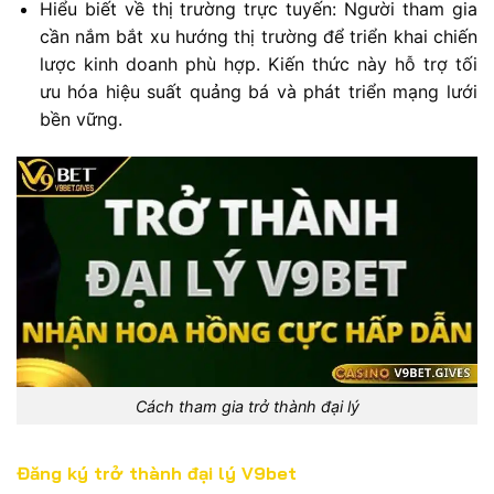
Hiểu biết về thị trường trực tuyến: Người tham gia
cần nắm bắt xu hướng thị trường để triển khai chiến
lược kinh doanh phù hợp. Kiến thức này hỗ trợ tối
ưu hóa hiệu suất quảng bá và phát triển mạng lưới
bền vững.
Cách tham gia trở thành đại lý
Đăng ký trở thành đại lý V9bet