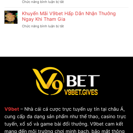
Chức năng bình luận bị tắt
ở
Vị
Nhất
Đại
Trí
Thời
Lý
Khuyến Mãi V9bet Hấp Dẫn Nhận Thưởng
Cùng
Điểm
V9bet
Mức
Ngay Khi Tham Gia
Hiện
Tham
Lương
Tại
Chức năng bình luận bị tắt
ở
Gia
Cực
Khuyến
Mạng
Cao
Mãi
Lưới
V9bet
Đối
Hấp
Tác
Dẫn
Uy
Nhận
Tín
Thưởng
Phát
Ngay
Triển
Khi
Tham
Gia
V9bet
– Nhà cái cá cược trực tuyến uy tín tại châu Á,
cung cấp đa dạng sản phẩm như thể thao, casino trực
tuyến, xổ số và game bài đổi thưởng. V9bet cam kết
mang đến môi trường chơi minh bạch, bảo mật thông