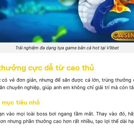
Trải nghiệm đa dạng tựa game bắn cá hot tại V9bet
thưởng cực dễ từ cao thủ
t
có vẻ đơn giản, nhưng để săn được cá lớn, trúng thưởng ca
ăn chuyên nghiệp, giúp anh em không chỉ giải trí mà còn tăn
ì mục tiêu nhỏ
đạn vào mọi loài boss bơi ngang tầm mắt. Thay vào đó, hã
hơn nhưng phần thưởng cao hơn rất nhiều, tạo lợi thế dài hạ