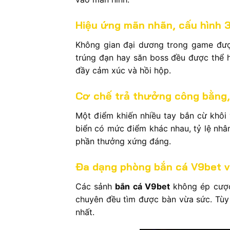
Hiệu ứng mãn nhãn, cấu hình 
Không gian đại dương trong game được 
trúng đạn hay săn boss đều được thể h
đầy cảm xúc và hồi hộp.
Cơ chế trả thưởng công bằng,
Một điểm khiến nhiều tay bắn cừ khôi y
biển có mức điểm khác nhau, tỷ lệ nhân
phần thưởng xứng đáng.
Đa dạng phòng bắn cá V9bet v
Các sảnh
bắn cá V9bet
không ép cược
chuyên đều tìm được bàn vừa sức. Tùy 
nhất.