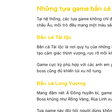
Những tựa game bắn cá 
Tại hệ thống, các tựa game không chỉ 
châu Âu, mỗi trò đều mang một màu sắc
Bắn cá Tài lộc
Bắn cá Tài lộc là nơi quy tụ của nhữn
tạo cảm giác thịnh vượng, rực rỡ mỗi kh
Game cực kỳ phù hợp với các anh em y
boss cũng đủ khiến túi xu nổ tung.
Bắn cá Long Vương
Mang đậm nét Á Đông huyền bí, game s
Boss khủng như Rồng Vàng, Rùa Linh xuấ
Tựa game này đòi hỏi người dùng không