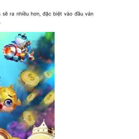
 sẽ ra nhiều hơn, đặc biệt vào đầu ván
.