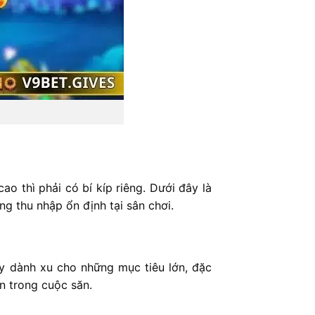
o thì phải có bí kíp riêng. Dưới đây là
g thu nhập ổn định tại sân chơi.
y dành xu cho những mục tiêu lớn, đặc
n trong cuộc săn.