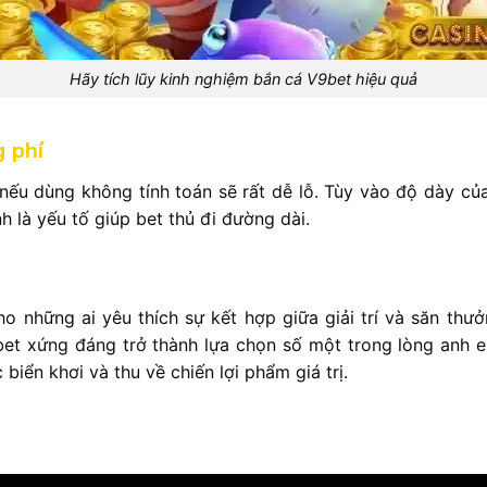
Hãy tích lũy kinh nghiệm bắn cá V9bet hiệu quả
 phí
nếu dùng không tính toán sẽ rất dễ lỗ. Tùy vào độ dày củ
 là yếu tố giúp bet thủ đi đường dài.
 những ai yêu thích sự kết hợp giữa giải trí và săn thưởn
et xứng đáng trở thành lựa chọn số một trong lòng anh 
iển khơi và thu về chiến lợi phẩm giá trị.