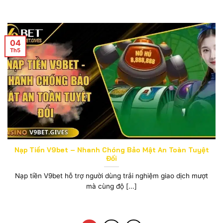
04
Th5
Nạp Tiền V9bet – Nhanh Chóng Bảo Mật An Toàn Tuyệt
Đối
Nạp tiền V9bet hỗ trợ người dùng trải nghiệm giao dịch mượt
mà cùng độ [...]