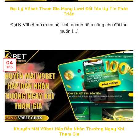
Đại Lý V9bet Tham Gia Mạng Lưới Đối Tác Uy Tín Phát
Triển
Đại lý V9bet mở ra cơ hội kinh doanh tiềm năng cho đối tác
muốn [...]
04
Th5
Khuyến Mãi V9bet Hấp Dẫn Nhận Thưởng Ngay Khi
Tham Gia