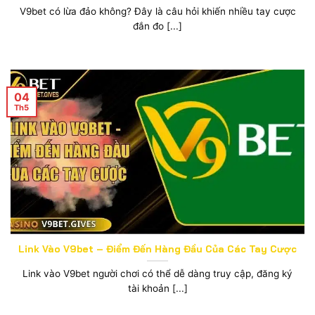
V9bet có lừa đảo không? Đây là câu hỏi khiến nhiều tay cược
đắn đo [...]
04
Th5
Link Vào V9bet – Điểm Đến Hàng Đầu Của Các Tay Cược
Link vào V9bet người chơi có thể dễ dàng truy cập, đăng ký
tài khoản [...]