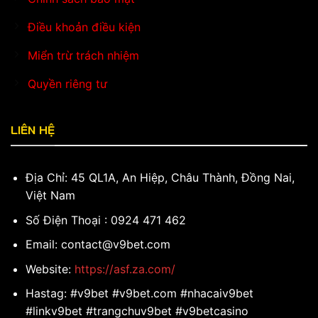
Điều khoản điều kiện
Miển trừ trách nhiệm
Quyền riêng tư
LIÊN HỆ
Địa Chỉ: 45 QL1A, An Hiệp, Châu Thành, Đồng Nai,
Việt Nam
Số Điện Thoại : 0924 471 462
Email:
contact@v9bet.com
Website:
https://asf.za.com/
Hastag: #v9bet #v9bet.com #nhacaiv9bet
#linkv9bet #trangchuv9bet #v9betcasino