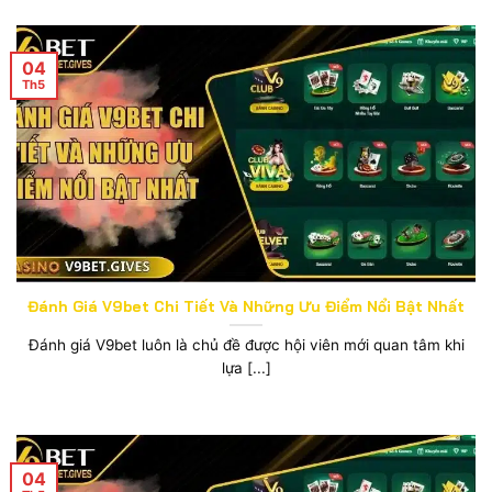
04
Th5
Đánh Giá V9bet Chi Tiết Và Những Ưu Điểm Nổi Bật Nhất
Đánh giá V9bet luôn là chủ đề được hội viên mới quan tâm khi
lựa [...]
04